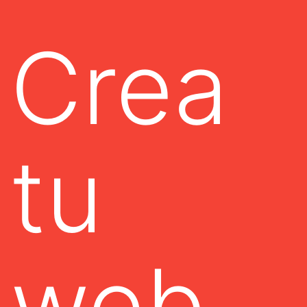
Crea
tu
web